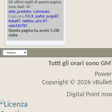
Gli ultimi ospiti di questa pagina
sono stati: 10
alek_predator
,
Caimanos
,
Capo oro
,
F.O.X
,
joyful
,
jurgo87
,
Kakà87
,
nekilos
,
piro 87
,
vale310787
Questa pagina ha avuto 5,330
visite
Tutti gli orari sono G
Power
Copyright © 2026 vBulletin
Digital Point mo