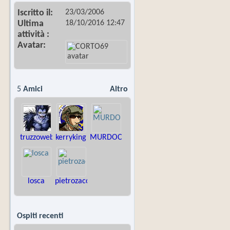
23/03/2006
Iscritto il
18/10/2016
12:47
Ultima
attività
Avatar
5
Amici
Altro
truzzoweb
kerryking
MURDOCK76
losca
pietrozaccheo
Ospiti recenti