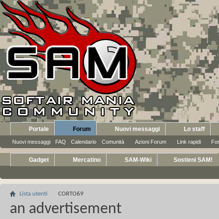
Portale
Forum
Nuovi messaggi
Lo staff
Nuovi messaggi
FAQ
Calendario
Comunità
Azioni Forum
Link rapidi
Fo
Gadget
Mercatino
SAM-Wiki
Sostieni SAM!
Lista utenti
CORTO69
an advertisement