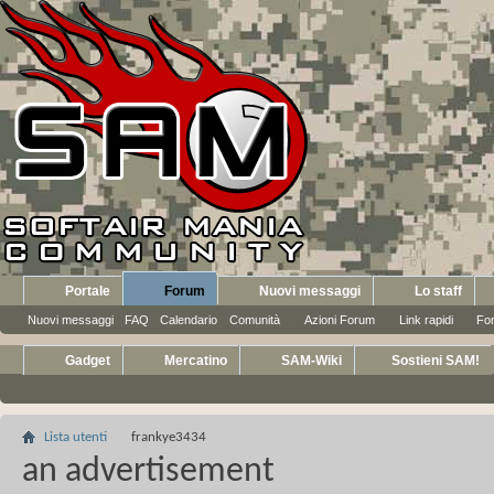
Portale
Forum
Nuovi messaggi
Lo staff
Nuovi messaggi
FAQ
Calendario
Comunità
Azioni Forum
Link rapidi
Fo
Gadget
Mercatino
SAM-Wiki
Sostieni SAM!
Lista utenti
frankye3434
an advertisement