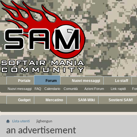
Portale
Forum
Nuovi messaggi
Lo staff
Nuovi messaggi
FAQ
Calendario
Comunità
Azioni Forum
Link rapidi
Fo
Gadget
Mercatino
SAM-Wiki
Sostieni SAM!
Lista utenti
jighengun
an advertisement