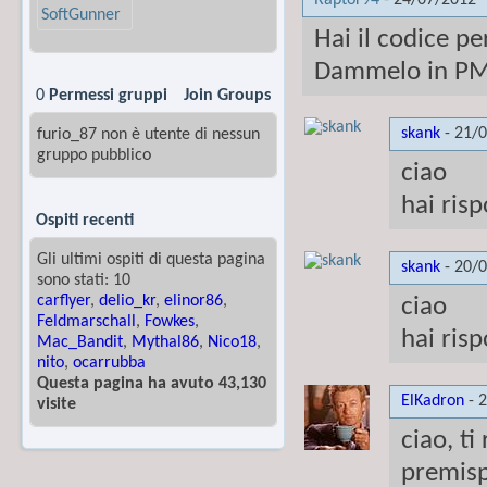
Raptor94
-
24/07/2012
Hai il codice pe
Dammelo in P
0
Permessi gruppi
Join Groups
skank
-
21/
furio_87 non è utente di nessun
gruppo pubblico
ciao
hai ris
Ospiti recenti
Gli ultimi ospiti di questa pagina
skank
-
20/
sono stati: 10
carflyer
,
delio_kr
,
elinor86
,
ciao
Feldmarschall
,
Fowkes
,
hai ris
Mac_Bandit
,
Mythal86
,
Nico18
,
nito
,
ocarrubba
Questa pagina ha avuto 43,130
ElKadron
-
2
visite
ciao, ti
premisp