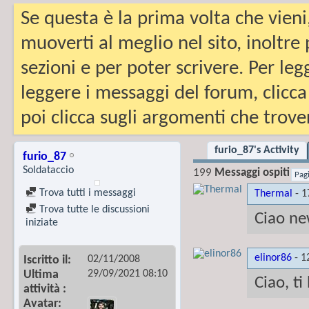
Se questa è la prima volta che vieni
muoverti al meglio nel sito, inoltre
sezioni e per poter scrivere. Per leg
leggere i messaggi del forum, clicca
poi clicca sugli argomenti che trover
furio_87's Activity
furio_87
Soldataccio
199
Messaggi ospiti
Pag
Trova tutti i messaggi
Thermal
-
1
Trova tutte le discussioni
Ciao n
iniziate
elinor86
-
1
02/11/2008
Iscritto il
29/09/2021
08:10
Ultima
Ciao, t
attività
Avatar