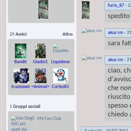
furio_87
-
2
spedito
akus rm
-
2
29
Amici
Altro
sara fa
akus rm
-
2
Bandit
Gladio1
Liquidmod
ciao, c
d'avvis
truzzoweb
=Animal=
Cortez83
che non
riuscit
spesso d
1
Gruppi sociali
chiedo 
M4 Fan Club