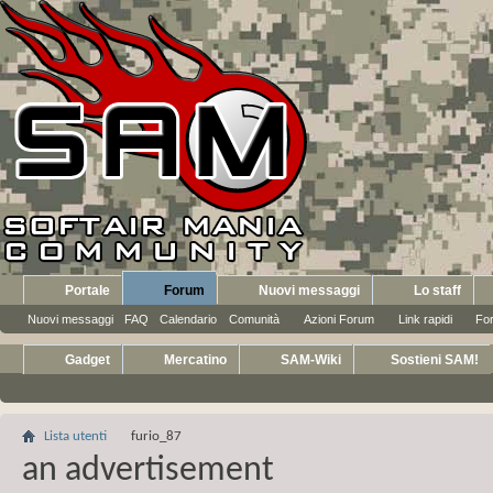
Portale
Forum
Nuovi messaggi
Lo staff
Nuovi messaggi
FAQ
Calendario
Comunità
Azioni Forum
Link rapidi
Fo
Gadget
Mercatino
SAM-Wiki
Sostieni SAM!
Lista utenti
furio_87
an advertisement