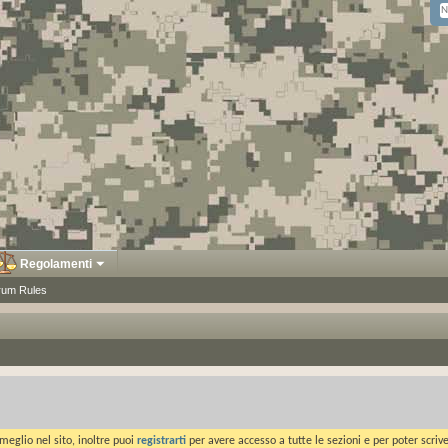
Regolamenti
rum Rules
meglio nel sito, inoltre puoi
registrarti
per avere accesso a tutte le sezioni e per poter scriv