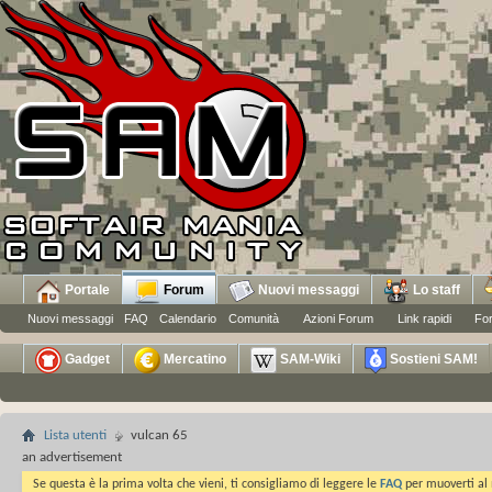
Portale
Forum
Nuovi messaggi
Lo staff
Nuovi messaggi
FAQ
Calendario
Comunità
Azioni Forum
Link rapidi
Fo
Gadget
Mercatino
SAM-Wiki
Sostieni SAM!
Lista utenti
vulcan 65
an advertisement
Se questa è la prima volta che vieni, ti consigliamo di leggere le
FAQ
per muoverti al 