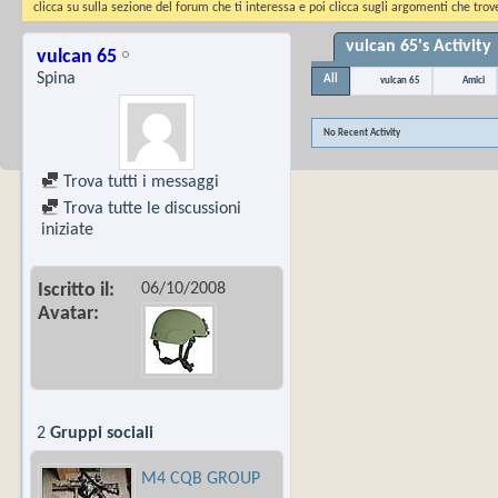
clicca su sulla sezione del forum che ti interessa e poi clicca sugli argomenti che trove
vulcan 65's Activity
vulcan 65
Spina
All
vulcan 65
Amici
No Recent Activity
Trova tutti i messaggi
Trova tutte le discussioni
iniziate
06/10/2008
Iscritto il
Avatar
2
Gruppi sociali
M4 CQB GROUP