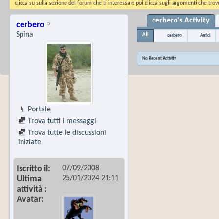
clicca su sulla sezione del forum che ti interessa e poi clicca sugli argomenti che trove
cerbero's Activity
cerbero
Spina
All
cerbero
Amici
No Recent Activity
Portale
Trova tutti i messaggi
Trova tutte le discussioni
iniziate
07/09/2008
Iscritto il
25/01/2024
21:11
Ultima
attività
Avatar