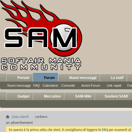
Portale
Forum
Nuovi messaggi
Lo staff
Nuovi messaggi
FAQ
Calendario
Comunità
Azioni Forum
Link rapidi
Fo
Gadget
Mercatino
SAM-Wiki
Sostieni SAM!
Lista utenti
cerbero
an advertisement
Se questa è la prima volta che vieni, ti consigliamo di leggere le
FAQ
per muoverti al 