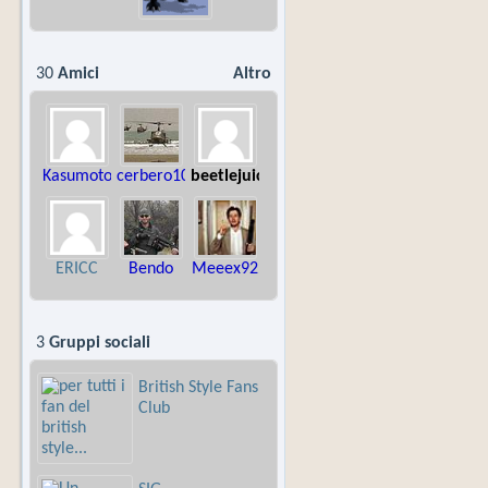
30
Amici
Altro
Kasumoto
cerbero10
beetlejuice
ERICC
Bendo
Meeex92
3
Gruppi sociali
British Style Fans
Club