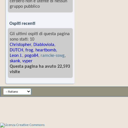
cerbero non è utente di nessun
gruppo pubblico
Ospiti recenti
Gli ultimi ospiti di questa pagina
sono stati: 10
Christopher
,
Diabloviola
,
DUTCH
,
frog
,
heartbomb
,
Leon J.
,
pogo84
,
ramcke-sswg
,
skank
,
vyper
Questa pagina ha avuto 22,593
visite