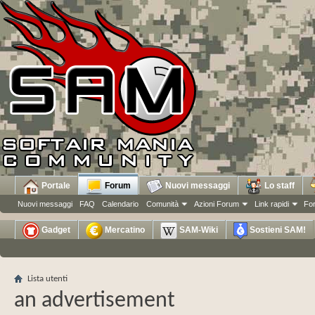
Portale
Forum
Nuovi messaggi
Lo staff
Nuovi messaggi
FAQ
Calendario
Comunità
Azioni Forum
Link rapidi
Fo
Gadget
Mercatino
SAM-Wiki
Sostieni SAM!
Lista utenti
an advertisement