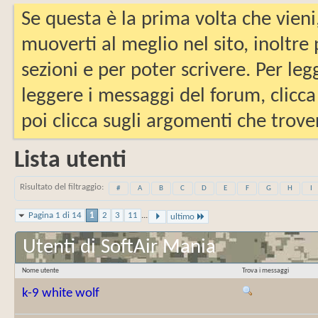
Se questa è la prima volta che vieni
muoverti al meglio nel sito, inoltre
sezioni e per poter scrivere. Per leg
leggere i messaggi del forum, clicca
poi clicca sugli argomenti che trover
Lista utenti
Risultato del filtraggio
#
A
B
C
D
E
F
G
H
I
Pagina 1 di 14
1
2
3
11
...
ultimo
Utenti di SoftAir Mania
Nome utente
Trova i messaggi
k-9 white wolf