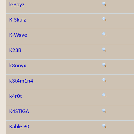
k-Boyz
K-Skulz
K-Wave
K23B
k3nnyx
k3t4m1n4
k4r0t
K4STIGA
Kable.90