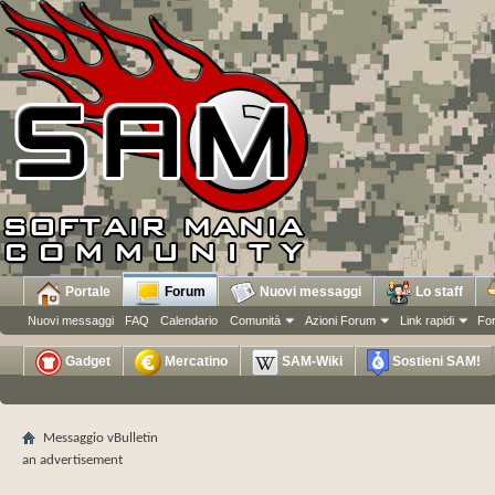
Portale
Forum
Nuovi messaggi
Lo staff
Nuovi messaggi
FAQ
Calendario
Comunità
Azioni Forum
Link rapidi
Fo
Gadget
Mercatino
SAM-Wiki
Sostieni SAM!
Messaggio vBulletin
an advertisement