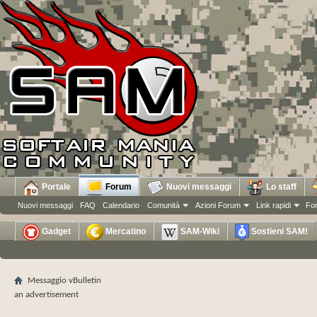
Portale
Forum
Nuovi messaggi
Lo staff
Nuovi messaggi
FAQ
Calendario
Comunità
Azioni Forum
Link rapidi
Fo
Gadget
Mercatino
SAM-Wiki
Sostieni SAM!
Messaggio vBulletin
an advertisement