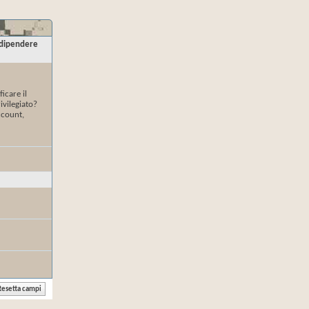
e dipendere
icare il
ivilegiato?
ccount,