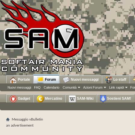
Portale
Forum
Nuovi messaggi
Lo staff
Nuovi messaggi
FAQ
Calendario
Comunità
Azioni Forum
Link rapidi
Fo
Gadget
Mercatino
SAM-Wiki
Sostieni SAM!
Messaggio vBulletin
an advertisement