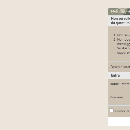
Messaggio vB
Non sei col
da questi mo
Non sei 
Non poss
messaggi
Se stai 
oppure è
L'amministrat
Entra
Nome utente
Password:
Memorizz