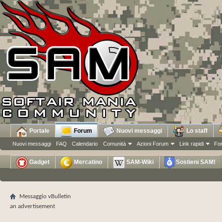
Portale
Forum
Nuovi messaggi
Lo staff
Nuovi messaggi
FAQ
Calendario
Comunità
Azioni Forum
Link rapidi
Fo
Gadget
Mercatino
SAM-Wiki
Sostieni SAM!
Messaggio vBulletin
an advertisement