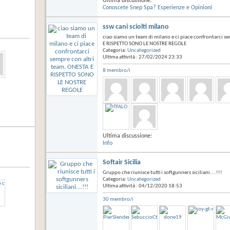
Ultima discussione:
Conoscete Snep Spa? Esperienze e Opinioni
ssw cani sciolti milano
ciao siamo un team di milano e ci piace confrontarci s
E RISPETTO SONO LE NOSTRE REGOLE
Categoria:
Uncategorized
Ultima attività : 27/02/2024
23:33
8 membro/i
Ultima discussione:
Info
Softair Sicilia
Gruppo che riunisce tutti i softgunners siciliani....!!!
Categoria:
Uncategorized
Ultima attività : 04/12/2020
18:53
30 membro/i