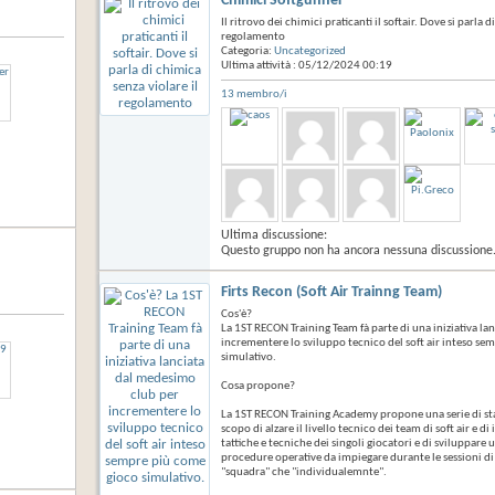
Chimici Softgunner
Il ritrovo dei chimici praticanti il softair. Dove si parla d
regolamento
Categoria:
Uncategorized
Ultima attività : 05/12/2024
00:19
13 membro/i
Ultima discussione:
Questo gruppo non ha ancora nessuna discussione
Firts Recon (Soft Air Trainng Team)
Cos'è?
La 1ST RECON Training Team fà parte di una iniziativa l
incrementere lo sviluppo tecnico del soft air inteso s
simulativo.
Cosa propone?
La 1ST RECON Training Academy propone una serie di st
scopo di alzare il livello tecnico dei team di soft air e d
tattiche e tecniche dei singoli giocatori e di sviluppare
procedure operative da impiegare durante le sessioni di 
"squadra" che "individualemnte".