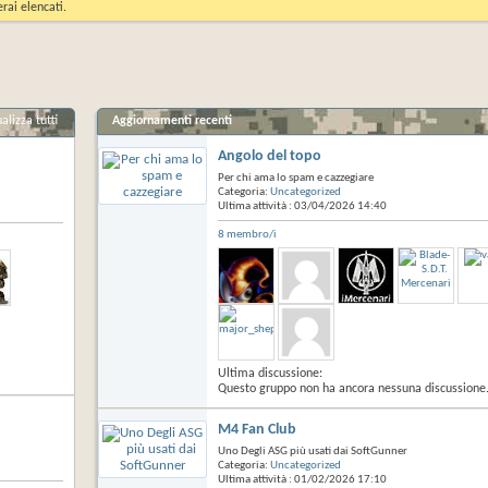
rai elencati.
alizza tutti
Aggiornamenti recenti
Angolo del topo
Per chi ama lo spam e cazzegiare
Categoria:
Uncategorized
Ultima attività : 03/04/2026
14:40
8 membro/i
Ultima discussione:
Questo gruppo non ha ancora nessuna discussione
M4 Fan Club
Uno Degli ASG più usati dai SoftGunner
Categoria:
Uncategorized
Ultima attività : 01/02/2026
17:10