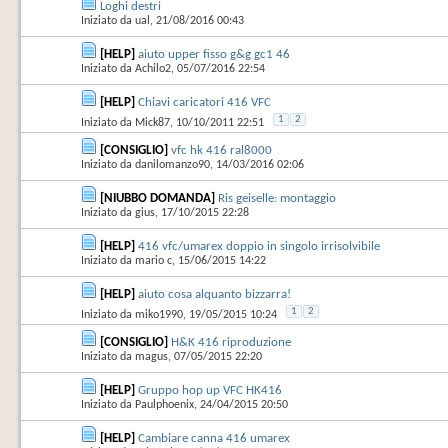
Loghi destri
Iniziato da
ual
‎, 21/08/2016 00:43
[HELP]
aiuto upper fisso g&g gc1 46
Iniziato da
Achilo2
‎, 05/07/2016 22:54
[HELP]
Chiavi caricatori 416 VFC
1
2
Iniziato da
Mick87
‎, 10/10/2011 22:51
[CONSIGLIO]
vfc hk 416 ral8000
Iniziato da
danilomanzo90
‎, 14/03/2016 02:06
[NIUBBO DOMANDA]
Ris geiselle: montaggio
Iniziato da
gius
‎, 17/10/2015 22:28
[HELP]
416 vfc/umarex doppio in singolo irrisolvibile
Iniziato da
mario c
‎, 15/06/2015 14:22
[HELP]
aiuto cosa alquanto bizzarra!
1
2
Iniziato da
miko1990
‎, 19/05/2015 10:24
[CONSIGLIO]
H&K 416 riproduzione
Iniziato da
magus
‎, 07/05/2015 22:20
[HELP]
Gruppo hop up VFC HK416
Iniziato da
Paulphoenix
‎, 24/04/2015 20:50
[HELP]
Cambiare canna 416 umarex