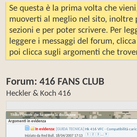
Se questa è la prima volta che vieni
muoverti al meglio nel sito, inoltre
sezioni e per poter scrivere. Per leg
leggere i messaggi del forum, clicca
poi clicca sugli argomenti che trover
Forum:
416 FANS CLUB
Heckler & Koch 416
Titolo
/
Utente che ha aperto la discussione
Argomenti in evidenza
In evidenza:
[GUIDA TECNICA]
Hk 416 VFC - Compatibilità caric
1
2
3
...
9
Iniziato da
Red Bull
‎, 18/04/2007 17:13