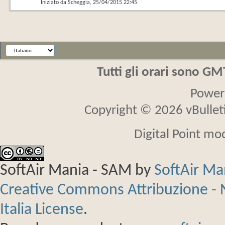
Iniziato da
Scheggia
‎, 25/04/2015 22:45
Tutti gli orari sono G
Power
Copyright © 2026 vBulletin
Digital Point mo
SoftAir Mania - SAM
by
SoftAir M
Creative Commons Attribuzione - 
Italia License
.