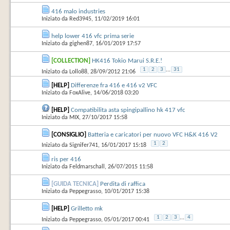
416 malo industries
Iniziato da
Red3945
‎, 11/02/2019 16:01
help lower 416 vfc prima serie
Iniziato da
gighen87
‎, 16/01/2019 17:57
[COLLECTION]
HK416 Tokio Marui S.R.E.!
1
2
3
...
31
Iniziato da
Lollo88
‎, 28/09/2012 21:06
[HELP]
Differenze fra 416 e 416 v2 VFC
Iniziato da
FoxAlive
‎, 14/06/2018 03:20
[HELP]
Compatibilita asta spingipallino hk 417 vfc
Iniziato da
MIX
‎, 27/10/2017 15:58
[CONSIGLIO]
Batteria e caricatori per nuovo VFC H&K 416 V2
1
2
Iniziato da
Signifer741
‎, 16/01/2017 15:18
ris per 416
Iniziato da
Feldmarschall
‎, 26/07/2015 11:58
[GUIDA TECNICA]
Perdita di raffica
Iniziato da
Peppegrasso
‎, 10/01/2017 15:38
[HELP]
Grilletto mk
1
2
3
...
4
Iniziato da
Peppegrasso
‎, 05/01/2017 00:41