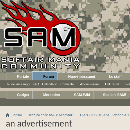
Portale
Forum
Nuovi messaggi
Lo staff
Nuovi messaggi
FAQ
Calendario
Comunità
Azioni Forum
Link rapidi
Fo
Gadget
Mercatino
SAM-Wiki
Sostieni SAM!
Forum
Tecnica delle ASG e Accessori
I FAN CLUB DI SAM - Sezione AS
an advertisement