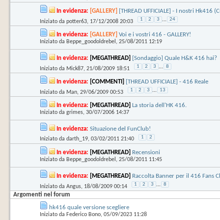
In evidenza:
[GALLERY]
[THREAD UFFICIALE] - I nostri Hk416 (
1
2
3
...
24
Iniziato da
potter63
‎, 17/12/2008 20:03
In evidenza:
[GALLERY]
Voi e i vostri 416 - GALLERY!
Iniziato da
Beppe_goodoldrebel
‎, 25/08/2011 12:19
In evidenza:
[MEGATHREAD]
[Sondaggio] Quale H&K 416 hai?
1
2
3
...
8
Iniziato da
Mick87
‎, 21/08/2009 18:51
In evidenza:
[COMMENTI]
[THREAD UFFICIALE] - 416 Reale
1
2
3
...
13
Iniziato da
Man
‎, 29/06/2009 00:53
In evidenza:
[MEGATHREAD]
La storia dell'HK 416.
Iniziato da
grimes
‎, 30/07/2006 14:37
In evidenza:
Situazione del FunClub!
1
2
Iniziato da
darth_19
‎, 03/02/2011 21:40
In evidenza:
[MEGATHREAD]
Recensioni
Iniziato da
Beppe_goodoldrebel
‎, 25/08/2011 11:45
In evidenza:
[MEGATHREAD]
Raccolta Banner per il 416 Fans C
1
2
3
...
8
Iniziato da
Angus
‎, 18/08/2009 00:14
Argomenti nel forum
hk416 quale versione scegliere
Iniziato da
Federico Bono
‎, 05/09/2023 11:28