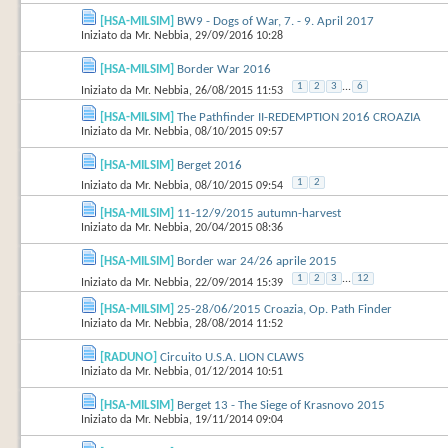
[HSA-MILSIM]
BW9 - Dogs of War, 7. - 9. April 2017
Iniziato da
Mr. Nebbia
‎, 29/09/2016 10:28
[HSA-MILSIM]
Border War 2016
1
2
3
...
6
Iniziato da
Mr. Nebbia
‎, 26/08/2015 11:53
[HSA-MILSIM]
The Pathfinder II-REDEMPTION 2016 CROAZIA
Iniziato da
Mr. Nebbia
‎, 08/10/2015 09:57
[HSA-MILSIM]
Berget 2016
1
2
Iniziato da
Mr. Nebbia
‎, 08/10/2015 09:54
[HSA-MILSIM]
11-12/9/2015 autumn-harvest
Iniziato da
Mr. Nebbia
‎, 20/04/2015 08:36
[HSA-MILSIM]
Border war 24/26 aprile 2015
1
2
3
...
12
Iniziato da
Mr. Nebbia
‎, 22/09/2014 15:39
[HSA-MILSIM]
25-28/06/2015 Croazia, Op. Path Finder
Iniziato da
Mr. Nebbia
‎, 28/08/2014 11:52
[RADUNO]
Circuito U.S.A. LION CLAWS
Iniziato da
Mr. Nebbia
‎, 01/12/2014 10:51
[HSA-MILSIM]
Berget 13 - The Siege of Krasnovo 2015
Iniziato da
Mr. Nebbia
‎, 19/11/2014 09:04