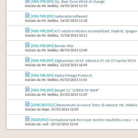
[HSA-MILSIM]
Op. Beer Zone Wind of change
Iniziato da
Mr. Nebbia
‎, 14/05/2014 11:19
[HSA-MILSIM]
Nationalairsoftevent
Iniziato da
Mr. Nebbia
‎, 14/05/2014 11:18
[HSA-MILSIM]
4/5 ottobre Mission Acomplished, Madrid, Spagna
Iniziato da
Mr. Nebbia
‎, 11/04/2014 10:11
[HSA-MILSIM]
Border War
Iniziato da
Mr. Nebbia
‎, 06/03/2014 12:06
[HSA-MILSIM]
Afghanistan 2014, milovice 25-26-27/aprile/2014
Iniziato da
Mr. Nebbia
‎, 12/03/2014 16:49
[HSA-MILSIM]
Alpha-Omega Protocol
Iniziato da
Mr. Nebbia
‎, 05/03/2014 11:41
[HSA-MILSIM]
Berget 12 "LORDS OF WAR"
Iniziato da
Mr. Nebbia
‎, 05/03/2014 11:29
[AMICHEVOLE]
Benevenuto al nuovo Tutor di sezione: Mr. Nebbia
Iniziato da
Hope
‎, 25/02/2014 12:09
[RADUNO]
Formazione task force per evento repubblica ceca --- pr
Iniziato da
-red-
‎, 10/12/2013 22:54