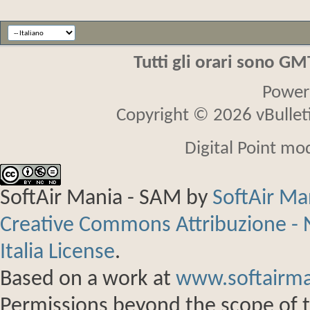
Tutti gli orari sono G
Power
Copyright © 2026 vBulletin
Digital Point mo
SoftAir Mania - SAM
by
SoftAir M
Creative Commons Attribuzione - 
Italia License
.
Based on a work at
www.softairma
Permissions beyond the scope of th