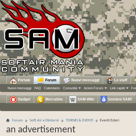
Portale
Forum
Nuovi messaggi
Lo staff
Nuovi messaggi
FAQ
Calendario
Comunità
Azioni Forum
Link rapidi
Fo
Gadget
Mercatino
SAM-Wiki
Sostieni SAM!
Forum
Soft Air e Dintorni
TORNEI & EVENTI
Eventi Esteri
an advertisement