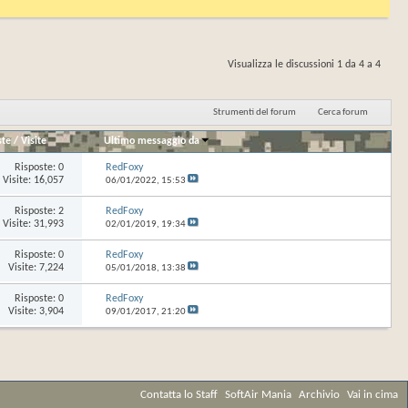
Visualizza le discussioni 1 da 4 a 4
Strumenti del forum
Cerca forum
ste
/
Visite
Ultimo messaggio da
Risposte:
0
RedFoxy
Visite: 16,057
06/01/2022,
15:53
Risposte:
2
RedFoxy
Visite: 31,993
02/01/2019,
19:34
Risposte:
0
RedFoxy
Visite: 7,224
05/01/2018,
13:38
Risposte:
0
RedFoxy
Visite: 3,904
09/01/2017,
21:20
Contatta lo Staff
SoftAir Mania
Archivio
Vai in cima