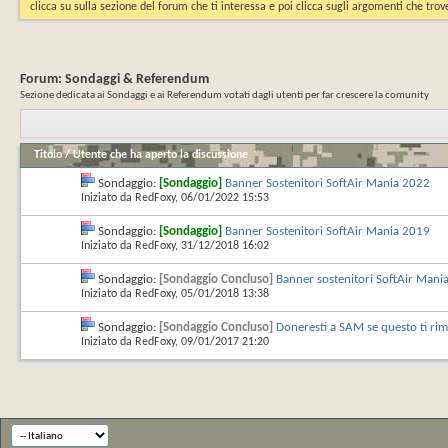
clicca su sulla sezione del forum che ti interessa e poi clicca sugli argomenti che trove
Forum:
Sondaggi & Referendum
Sezione dedicata ai Sondaggi e ai Referendum votati dagli utenti per far crescere la comunity
Titolo
/
Utente che ha aperto la discussione
Sondaggio:
[Sondaggio]
Banner Sostenitori SoftAir Mania 2022
Iniziato da
RedFoxy
‎, 06/01/2022 15:53
Sondaggio:
[Sondaggio]
Banner Sostenitori SoftAir Mania 2019
Iniziato da
RedFoxy
‎, 31/12/2018 16:02
Sondaggio:
[Sondaggio Concluso]
Banner sostenitori SoftAir Mani
Iniziato da
RedFoxy
‎, 05/01/2018 13:38
Sondaggio:
[Sondaggio Concluso]
Doneresti a SAM se questo ti rim
Iniziato da
RedFoxy
‎, 09/01/2017 21:20