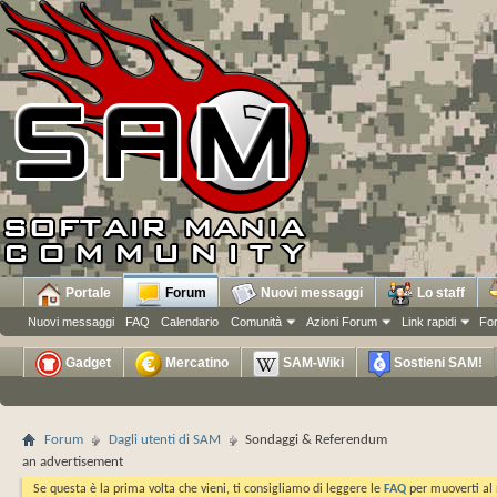
Portale
Forum
Nuovi messaggi
Lo staff
Nuovi messaggi
FAQ
Calendario
Comunità
Azioni Forum
Link rapidi
Fo
Gadget
Mercatino
SAM-Wiki
Sostieni SAM!
Forum
Dagli utenti di SAM
Sondaggi & Referendum
an advertisement
Se questa è la prima volta che vieni, ti consigliamo di leggere le
FAQ
per muoverti al 