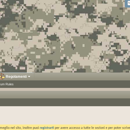
Regolamenti
rum Rules
meglio nel sito, inoltre puoi
registrarti
per avere accesso a tutte le sezioni e per poter scriv