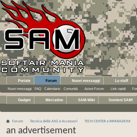
Portale
Forum
Nuovi messaggi
Lo staff
Nuovi messaggi
FAQ
Calendario
Comunità
Azioni Forum
Link rapidi
Fo
Gadget
Mercatino
SAM-Wiki
Sostieni SAM!
Forum
Tecnica delle ASG e Accessori
TECH CENTER e RIPARAZIONI
an advertisement