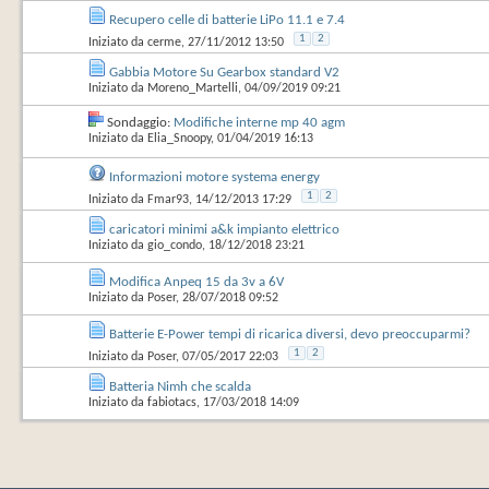
Recupero celle di batterie LiPo 11.1 e 7.4
1
2
Iniziato da
cerme
‎, 27/11/2012 13:50
Gabbia Motore Su Gearbox standard V2
Iniziato da
Moreno_Martelli
‎, 04/09/2019 09:21
Sondaggio:
Modifiche interne mp 40 agm
Iniziato da
Elia_Snoopy
‎, 01/04/2019 16:13
Informazioni motore systema energy
1
2
Iniziato da
Fmar93
‎, 14/12/2013 17:29
caricatori minimi a&k impianto elettrico
Iniziato da
gio_condo
‎, 18/12/2018 23:21
Modifica Anpeq 15 da 3v a 6V
Iniziato da
Poser
‎, 28/07/2018 09:52
Batterie E-Power tempi di ricarica diversi, devo preoccuparmi?
1
2
Iniziato da
Poser
‎, 07/05/2017 22:03
Batteria Nimh che scalda
Iniziato da
fabiotacs
‎, 17/03/2018 14:09