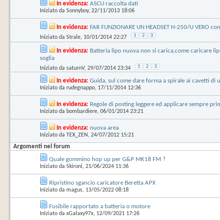
In evidenza:
ASCU raccolta dati
Iniziato da
Sonnyboy
‎, 22/11/2013 18:06
In evidenza:
FAR FUNZIONARE UN HEADSET H-250/U VERO con
1
2
3
Iniziato da
Strale
‎, 10/01/2014 22:27
In evidenza:
Batteria lipo nuova non si carica,come caricare lipo
soglia
1
2
3
Iniziato da
saturnV
‎, 29/07/2014 23:34
In evidenza:
Guida, sul come dare forma a spirale ai cavetti di
Iniziato da
rudegnappo
‎, 17/11/2014 12:36
In evidenza:
Regole di posting leggere ed applicare sempre pri
Iniziato da
bombardiere
‎, 06/01/2014 23:21
In evidenza:
nuova area
Iniziato da
TEX_ZEN
‎, 24/07/2012 15:21
Argomenti nel forum
Quale gommino hop up per G&P MK18 FM ?
Iniziato da
Skironi
‎, 21/06/2024 11:36
Ripristino sgancio caricatore Beretta APX
Iniziato da
magus
‎, 13/05/2022 08:18
Fusibile rapportato a batteria o motore
Iniziato da
xGalaxy97x
‎, 12/09/2021 17:26