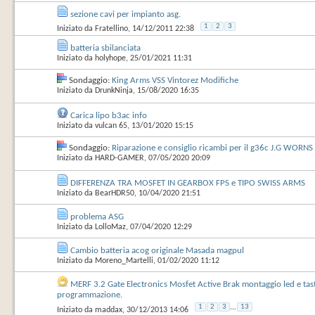
sezione cavi per impianto asg.
1
2
3
Iniziato da
Fratellino
‎, 14/12/2011 22:38
batteria sbilanciata
Iniziato da
holyhope
‎, 25/01/2021 11:31
Sondaggio:
King Arms VSS Vintorez Modifiche
Iniziato da
DrunkNinja
‎, 15/08/2020 16:35
Carica lipo b3ac info
Iniziato da
vulcan 65
‎, 13/01/2020 15:15
Sondaggio:
Riparazione e consiglio ricambi per il g36c J.G WORNS
Iniziato da
HARD-GAMER
‎, 07/05/2020 20:09
DIFFERENZA TRA MOSFET IN GEARBOX FPS e TIPO SWISS ARMS
Iniziato da
BearHDR50
‎, 10/04/2020 21:51
problema ASG
Iniziato da
LolloMaz
‎, 07/04/2020 12:29
Cambio batteria acog originale Masada magpul
Iniziato da
Moreno_Martelli
‎, 01/02/2020 11:12
MERF 3.2 Gate Electronics Mosfet Active Brak montaggio led e tas
programmazione.
1
2
3
...
13
Iniziato da
maddax
‎, 30/12/2013 14:06