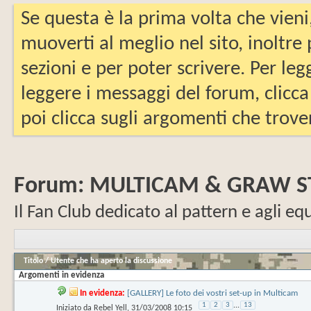
Se questa è la prima volta che vieni
muoverti al meglio nel sito, inoltre
sezioni e per poter scrivere. Per leg
leggere i messaggi del forum, clicca
poi clicca sugli argomenti che trover
Forum:
MULTICAM & GRAW ST
Il Fan Club dedicato al pattern e agli e
Titolo
/
Utente che ha aperto la discussione
Argomenti in evidenza
In evidenza:
[GALLERY] Le foto dei vostri set-up in Multicam
1
2
3
...
13
Iniziato da
Rebel Yell
‎, 31/03/2008 10:15