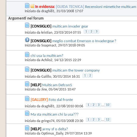
In evidenza:
[GUIDA TECNICA]
Recensioni mimetiche multicam
Iniziato da
draghi81
‎, 31/03/2008 17:07
Argomenti nel forum
[CONSIGLIO]
multicam invader gear
1
2
3
Iniziato da
kristian
‎, 23/03/2014 07:55
[CONSIGLIO]
meglio combat Emerson o Invadergear?
Iniziato da
Soapmact
‎, 29/07/2018 09:05
chi usa la multicam?
Iniziato da
Achilo2
‎, 14/12/2015 22:29
[CONSIGLIO]
multicam the tower company
1
2
Iniziato da
Galillo
‎, 30/01/2014 16:31
[HELP]
Multicam Defcon5
Iniziato da
Jinx
‎, 05/04/2015 10:47
[GALLERY]
Foto dal fronte
1
2
3
...
10
Iniziato da
draghi81
‎, 22/08/2010 00:06
Ma sta multicam chi la usa???
1
2
3
...
12
Iniziato da
gringo74
‎, 05/03/2008 23:30
[HELP]
army sf o delta?
Iniziato da
Optimus_Daily
‎, 29/07/2014 13:39