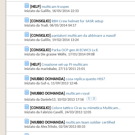
[HELP]
multicam truspec
Iniziato da
Galillo
‎, 16/05/2014 22:33
[CONSIGLIO]
RBH Crew helmet for SASR setup
Iniziato da
Trudi
‎, 06/05/2014 04:17
[CONSIGLIO]
pantaloni multicam da abbinare a massif
Iniziato da
Galillo
‎, 19/02/2014 13:24
[CONSIGLIO]
Parka OCP gen.III ECWCS Lv.6
Iniziato da
Die graüne Wölfe
‎, 17/01/2014 09:08
[HELP]
Creazione set-up PJ multicam
Iniziato da
mariobabo
‎, 27/11/2011 21:01
[NIUBBO DOMANDA]
cosa replica questo HSS?
Iniziato da
Guf-o
‎, 11/09/2013 12:46
[NIUBBO DOMANDA]
multicam royal
1
2
Iniziato da
Daniele13
‎, 10/02/2013 17:56
[CONSIGLIO]
Colore tattico Ciras su mimetica Multicam...
Iniziato da
Fabrizio Caselli
‎, 24/03/2013 12:05
[NIUBBO DOMANDA]
multicam team soldier certified
Iniziato da
Alex.Tritolo
‎, 02/04/2013 00:33