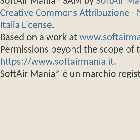
SoftAir Mania - SAM
by
SoftAir M
Creative Commons Attribuzione - 
Italia License
.
Based on a work at
www.softairma
Permissions beyond the scope of th
https://www.softairmania.it
.
SoftAir Mania® è un marchio regist