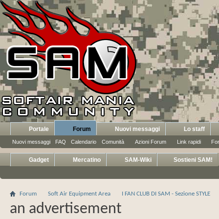
Portale
Forum
Nuovi messaggi
Lo staff
Nuovi messaggi
FAQ
Calendario
Comunità
Azioni Forum
Link rapidi
Fo
Gadget
Mercatino
SAM-Wiki
Sostieni SAM!
Forum
Soft Air Equipment Area
I FAN CLUB DI SAM - Sezione STYLE
an advertisement