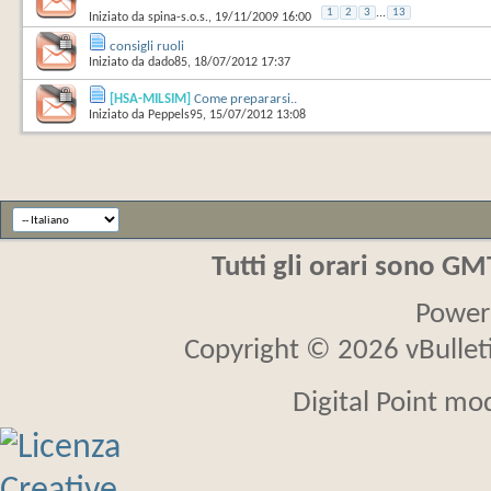
1
2
3
...
13
Iniziato da
spina-s.o.s.
‎, 19/11/2009 16:00
consigli ruoli
Iniziato da
dado85
‎, 18/07/2012 17:37
[HSA-MILSIM]
Come prepararsi..
Iniziato da
Peppels95
‎, 15/07/2012 13:08
Tutti gli orari sono G
Power
Copyright © 2026 vBulletin
Digital Point mo