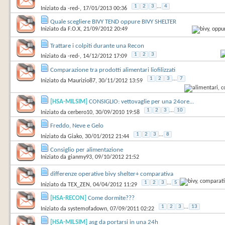
1
2
3
...
4
Iniziato da
-red-
‎, 17/01/2013 00:36
Quale scegliere BIVY TEND oppure BIVY SHELTER
Iniziato da
F.O.X
‎, 21/09/2012 20:49
Trattare i colpiti durante una Recon
1
2
3
Iniziato da
-red-
‎, 14/12/2012 17:09
Comparazione tra prodotti alimentari liofilizzati
1
2
3
...
7
Iniziato da
Maurizio87
‎, 30/11/2012 13:59
[HSA-MILSIM]
CONSIGLIO: vettovaglie per una 24ore...
1
2
3
...
10
Iniziato da
cerbero10
‎, 30/09/2010 19:58
Freddo, Neve e Gelo
1
2
3
...
8
Iniziato da
Giako
‎, 30/01/2012 21:44
Consiglio per alimentazione
Iniziato da
gianmy93
‎, 09/10/2012 21:52
differenze operative bivy shelter+ comparativa
1
2
3
...
5
Iniziato da
TEX_ZEN
‎, 04/04/2012 11:29
[HSA-RECON]
Come dormite???
1
2
3
...
13
Iniziato da
systemofadown
‎, 07/09/2011 02:22
[HSA-MILSIM]
asg da portarsi in una 24h