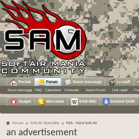
Portale
Forum
Nuovi messaggi
Lo staff
Nuovi messaggi
FAQ
Calendario
Comunità
Azioni Forum
Link rapidi
Fo
Gadget
Mercatino
SAM-Wiki
Sostieni SAM!
Forum
Soft Air Speciality
HSA - Hard Soft Air
an advertisement