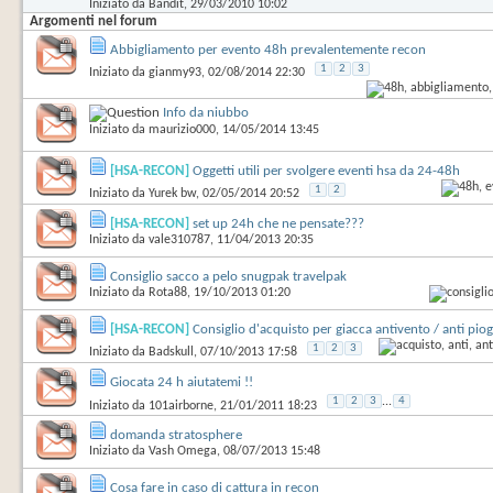
Iniziato da
Bandit
‎, 29/03/2010 10:02
Argomenti nel forum
Abbigliamento per evento 48h prevalentemente recon
1
2
3
Iniziato da
gianmy93
‎, 02/08/2014 22:30
Info da niubbo
Iniziato da
maurizio000
‎, 14/05/2014 13:45
[HSA-RECON]
Oggetti utili per svolgere eventi hsa da 24-48h
1
2
Iniziato da
Yurek bw
‎, 02/05/2014 20:52
[HSA-RECON]
set up 24h che ne pensate???
Iniziato da
vale310787
‎, 11/04/2013 20:35
Consiglio sacco a pelo snugpak travelpak
Iniziato da
Rota88
‎, 19/10/2013 01:20
[HSA-RECON]
Consiglio d'acquisto per giacca antivento / anti piog
1
2
3
Iniziato da
Badskull
‎, 07/10/2013 17:58
Giocata 24 h aiutatemi !!
1
2
3
...
4
Iniziato da
101airborne
‎, 21/01/2011 18:23
domanda stratosphere
Iniziato da
Vash Omega
‎, 08/07/2013 15:48
Cosa fare in caso di cattura in recon