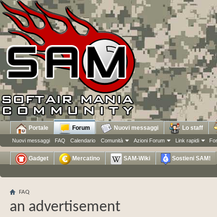
Portale
Forum
Nuovi messaggi
Lo staff
Nuovi messaggi
FAQ
Calendario
Comunità
Azioni Forum
Link rapidi
Fo
Gadget
Mercatino
SAM-Wiki
Sostieni SAM!
FAQ
an advertisement