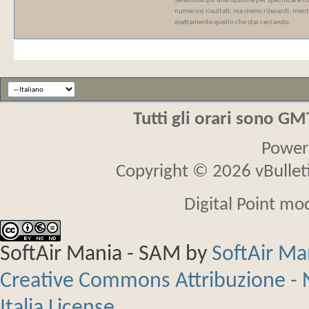
Seleziona qui una opzione per specificare com
numerosi risultati, ma meno rilevanti, mentr
esattamente quello che stai cercando.
Tutti gli orari sono G
Power
Copyright © 2026 vBulletin
Digital Point mo
SoftAir Mania - SAM
by
SoftAir M
Creative Commons Attribuzione - 
Italia License
.