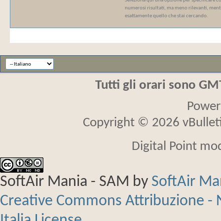
Seleziona qui una opzione per specificare com
numerosi risultati, ma meno rilevanti, mentr
esattamente quello che stai cercando.
Tutti gli orari sono G
Power
Copyright © 2026 vBulletin
Digital Point mo
SoftAir Mania - SAM
by
SoftAir M
Creative Commons Attribuzione - 
Italia License
.