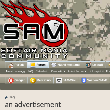
Portale
Forum
Nuovi messaggi
Lo staff
Nuovi messaggi
FAQ
Calendario
Comunità
Azioni Forum
Link rapidi
Fo
Gadget
Mercatino
SAM-Wiki
Sostieni SAM!
FAQ
an advertisement