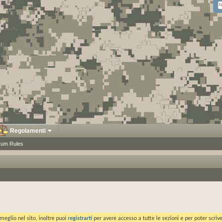
Regolamenti
rum Rules
meglio nel sito, inoltre puoi
registrarti
per avere accesso a tutte le sezioni e per poter scriv