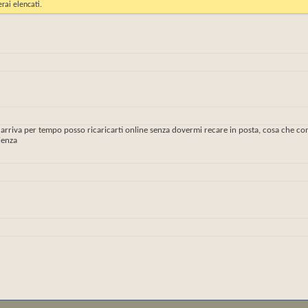
rai elencati.
arriva per tempo posso ricaricarti online senza dovermi recare in posta, cosa che com
ienza