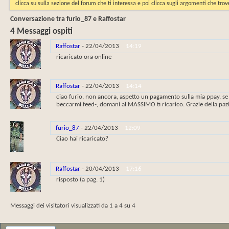
clicca su sulla sezione del forum che ti interessa e poi clicca sugli argomenti che trove
Conversazione tra furio_87 e Raffostar
4
Messaggi ospiti
Raffostar
-
22/04/2013
14:19
ricaricato ora online
Raffostar
-
22/04/2013
14:14
ciao furio, non ancora, aspetto un pagamento sulla mia ppay, se 
beccarmi feed-, domani al MASSIMO ti ricarico. Grazie della paz
furio_87
-
22/04/2013
12:09
Ciao hai ricaricato?
Raffostar
-
20/04/2013
17:16
risposto (a pag. 1)
Messaggi dei visitatori visualizzati da 1 a
4
su
4