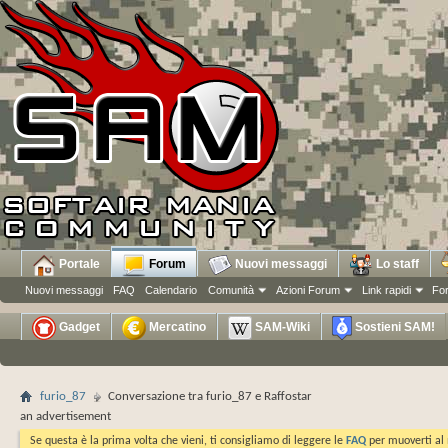
Portale
Forum
Nuovi messaggi
Lo staff
Nuovi messaggi
FAQ
Calendario
Comunità
Azioni Forum
Link rapidi
Fo
Gadget
Mercatino
SAM-Wiki
Sostieni SAM!
furio_87
Conversazione tra furio_87 e Raffostar
an advertisement
Se questa è la prima volta che vieni, ti consigliamo di leggere le
FAQ
per muoverti al 