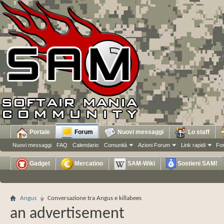
Portale
Forum
Nuovi messaggi
Lo staff
Nuovi messaggi
FAQ
Calendario
Comunità
Azioni Forum
Link rapidi
Fo
Gadget
Mercatino
SAM-Wiki
Sostieni SAM!
Angus
Conversazione tra Angus e killabees
an advertisement