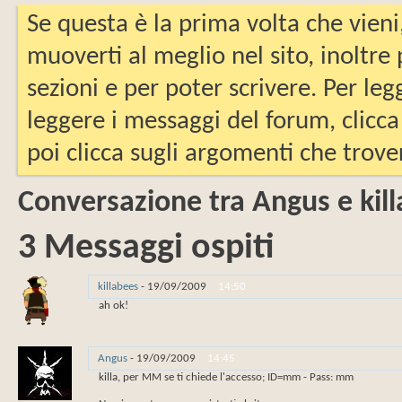
Se questa è la prima volta che vieni
muoverti al meglio nel sito, inoltre
sezioni e per poter scrivere. Per leg
leggere i messaggi del forum, clicca
poi clicca sugli argomenti che trover
Conversazione tra Angus e kil
3
Messaggi ospiti
killabees
-
19/09/2009
14:50
ah ok!
Angus
-
19/09/2009
14:45
killa, per MM se ti chiede l'accesso; ID=mm - Pass: mm