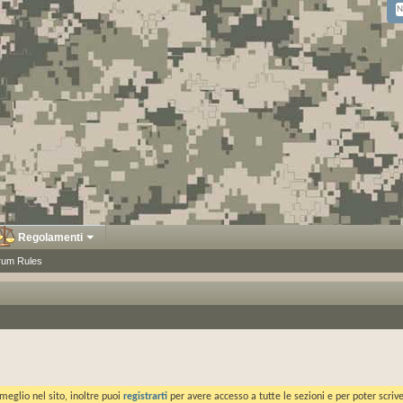
Regolamenti
rum Rules
meglio nel sito, inoltre puoi
registrarti
per avere accesso a tutte le sezioni e per poter scriv