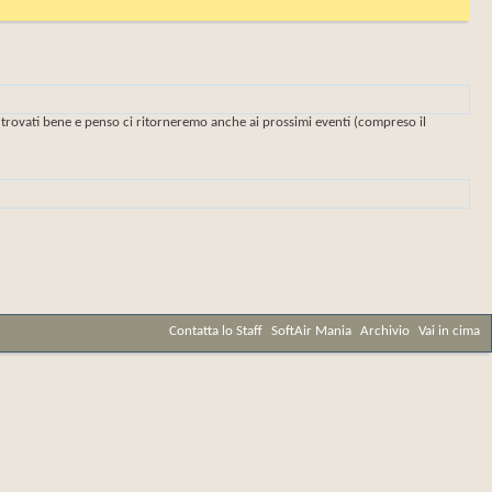
 trovati bene e penso ci ritorneremo anche ai prossimi eventi (compreso il
Contatta lo Staff
SoftAir Mania
Archivio
Vai in cima