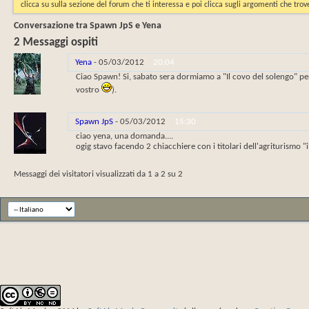
clicca su sulla sezione del forum che ti interessa e poi clicca sugli argomenti che trove
Conversazione tra Spawn JpS e Yena
2
Messaggi ospiti
Yena
-
05/03/2012
20:04
Ciao Spawn! Si, sabato sera dormiamo a "Il covo del solengo" pe
vostro
).
Spawn JpS
-
05/03/2012
15:30
ciao yena, una domanda....
ogig stavo facendo 2 chiacchiere con i titolari dell'agriturismo 
Messaggi dei visitatori visualizzati da 1 a
2
su
2