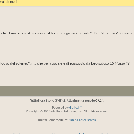
rai elencati.
rchè domenica mattina siamo al torneo organizzato dagli "S.D.T. Mercenari". Ci siamo
"il covo del solengo", ma che per caso siete di passaggio da loro sabato 10 Marzo ??
Tutti gli orari sono GMT +2. Attualmente sono le
09:24
.
Powered by
vBulletin®
Copyright © 2026 vBulletin Solutions, Inc. All rights reserved.
Digital Point modules:
Sphinx-based search