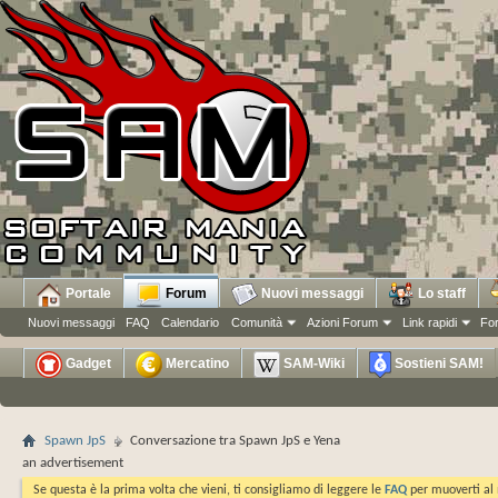
Portale
Forum
Nuovi messaggi
Lo staff
Nuovi messaggi
FAQ
Calendario
Comunità
Azioni Forum
Link rapidi
Fo
Gadget
Mercatino
SAM-Wiki
Sostieni SAM!
Spawn JpS
Conversazione tra Spawn JpS e Yena
an advertisement
Se questa è la prima volta che vieni, ti consigliamo di leggere le
FAQ
per muoverti al 