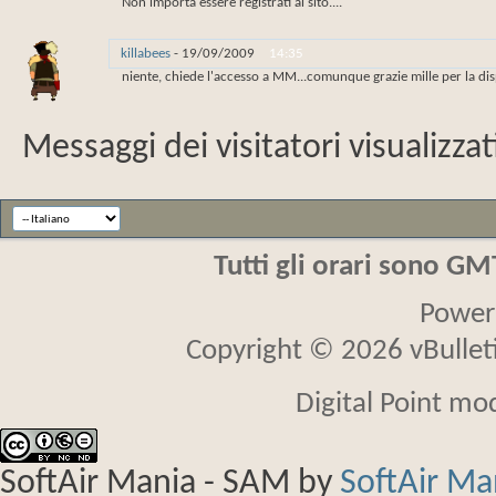
Non importa essere registrati al sito....
killabees
-
19/09/2009
14:35
niente, chiede l'accesso a MM...comunque grazie mille per la dis
Messaggi dei visitatori visualizzat
Tutti gli orari sono G
Power
Copyright © 2026 vBulletin
Digital Point mo
SoftAir Mania - SAM
by
SoftAir M