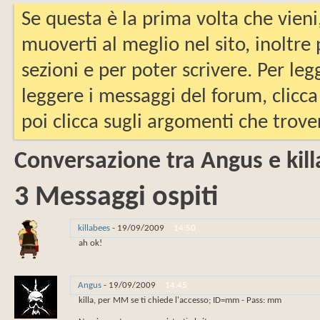
Se questa è la prima volta che vieni
muoverti al meglio nel sito, inoltre
sezioni e per poter scrivere. Per leg
leggere i messaggi del forum, clicca
poi clicca sugli argomenti che trover
Conversazione tra Angus e kil
3
Messaggi ospiti
killabees
-
19/09/2009
14:50
ah ok!
Angus
-
19/09/2009
14:45
killa, per MM se ti chiede l'accesso; ID=mm - Pass: mm