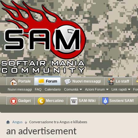
Portale
Forum
Nuovi messaggi
Lo staff
Nuovi messaggi
FAQ
Calendario
Comunità
Azioni Forum
Link rapidi
Fo
Gadget
Mercatino
SAM-Wiki
Sostieni SAM!
Angus
Conversazione tra Angus e killabees
an advertisement