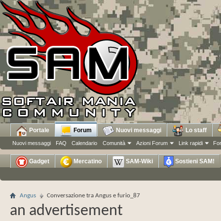
Portale
Forum
Nuovi messaggi
Lo staff
Nuovi messaggi
FAQ
Calendario
Comunità
Azioni Forum
Link rapidi
Fo
Gadget
Mercatino
SAM-Wiki
Sostieni SAM!
Angus
Conversazione tra Angus e furio_87
an advertisement